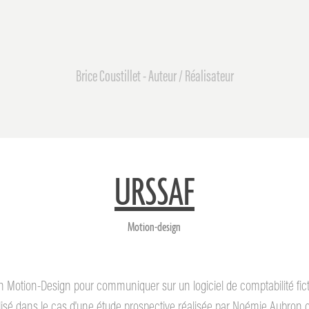
Brice Coustillet - Auteur / Réalisateur
URSSAF
Motion-design
n Motion-Design pour communiquer sur un logiciel de comptabilité fict
lisé dans le cas d'une étude prospective réalisée par Noémie Aubron 