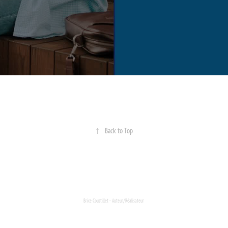
↑
Back to Top
Brice Coustillet - Auteur/Réalisateur